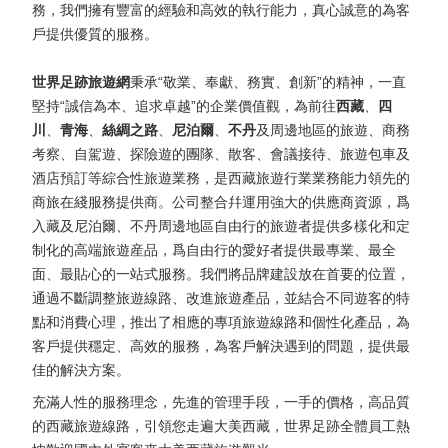
務，我們擁有豐富的經驗和高效的執行能力，真心誠意的為客
戶提供優質的服務。
世界足跡旅遊網
秉承“敬業、奉獻、務實、創新”的精神，一直
堅持“誠信為本、追求卓越”的企業價值觀，為前往
西藏
、
四
川
、
青海
、
絲綢之路
、
尼泊爾
、
不丹
及周邊地區的旅遊、商務
考察、自駕遊、探險遊的團隊、散客、會議接待、旅遊包車及
酒店預訂等綜合性旅遊業務，是西藏旅遊行業業務能力領先的
商旅在綫服務提供商。公司整合幷運用強大的供應商資源，爲
入藏及尼泊爾、不丹周邊地區自由行的旅遊者提供多樣化和定
制化的高端旅遊産品，爲自由行的愛好者提供最專業、最全
面、最貼心的一站式服務。我們將品牌建設放在首要的位置，
通過不斷調整旅遊線路、改進旅遊產品，並結合不同遊客的特
點和消費心理，推出了相應的專項旅遊線路和個性化產品，為
客戶提供穩定、高效的服務，為客戶解決遇到的問題，提供最
佳的解決方案。
充滿人性的服務理念，先進的管理手段，一手的價格，高品質
的西藏旅遊線路，引領您走遍大美西藏，世界足跡全體員工熱