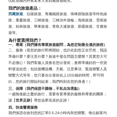
忱歡迎國內外賓客來大美西藏旅遊觀光。
我們的旅遊產品：
西藏旅遊
、拉薩旅遊、青藏鐵路旅遊、珠峰探險旅遊等特色線
路；重慶旅遊、三峽旅遊、三峽涉外遊輪；海南旅遊、雲南旅
遊、桂林旅遊、華東旅遊、青島大連旅遊、新疆旅遊、甘肅旅
遊等。
為什麼選擇我們？
一、專業（我們擁有專業旅遊顧問，為您定制最合適的旅程）
二、服務（當您的旅行即將開始，也許此刻您正在茫然，我該
準備什麼？要注意什麼？旅途中發生問題怎麼辦？其實您大可
不必擔心！我們客服人員會在您出發前，會將準備好的一些資
料發送給您，包括接機送機、天氣、注意事項、緊急聯繫人及
聯繫方式等等，您只要在出發前化上10分鐘的時間，即可明
白，您的旅行開始到結束，我們時刻在您的身邊！）
三、保障（我們保證不購物，不私自加景點）
一趟無後顧之憂的旅行，需要有更專業的服務和專業的團隊；
讓【
世界足跡
】帶您追夢高原的足跡！
四、快速響應服務
我們保證在收到您的訂單0.5-24小時內與您聯繫。每位顧客均