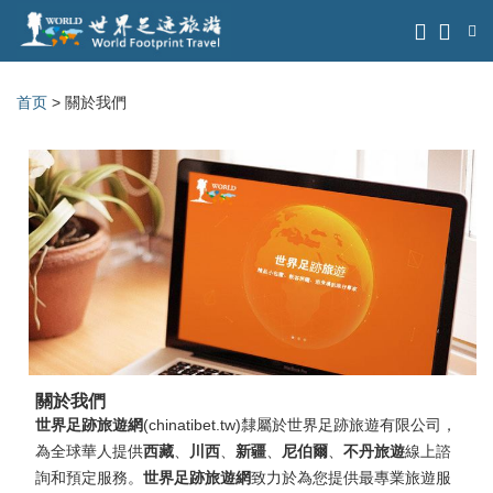
首页
> 關於我們
關於我們
世界足跡旅遊網
(chinatibet.tw)隸屬於世界足跡旅遊有限公司，
為全球華人提供
西藏
、
川西
、
新疆
、
尼伯爾
、
不丹旅遊
線上諮
詢和預定服務。
世界足跡旅遊網
致力於為您提供最專業旅遊服