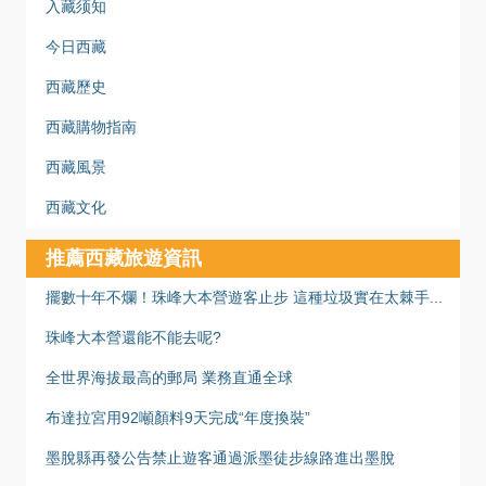
入藏须知
今日西藏
西藏歷史
西藏購物指南
西藏風景
西藏文化
推薦西藏旅遊資訊
擺數十年不爛！珠峰大本營遊客止步 這種垃圾實在太棘手...
珠峰大本營還能不能去呢?
全世界海拔最高的郵局 業務直通全球
布達拉宮用92噸顏料9天完成“年度換裝”
墨脫縣再發公告禁止遊客通過派墨徒步線路進出墨脫