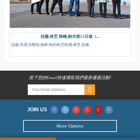
拉薩.林芝.珠峰.納木措12日遊（...
拉薩,羊湖,日喀則,珠峰,纳木错,巴松措,林芝,拉薩
留下您的Email快速獲取我們最新優惠活動!
JOIN US
More Options