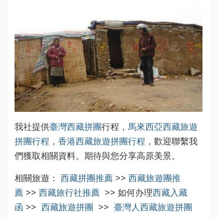
我社提供
臺灣西藏拼團
行程，
馬來西亞西藏旅遊
拼團行程
，
香港西藏旅遊拼團行程
，歡迎聯繫我
們獲取相關資料。期待與您分享高原美景。
相關旅遊：
西藏拼團推薦
>>
西藏旅遊團推
薦
>>
西藏旅行社推薦
>> 如何办理
西藏入藏
函
>>
西藏旅遊拼團
>>
臺灣人西藏旅遊拼團