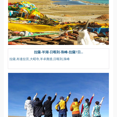
拉薩-羊湖-日喀則-珠峰-拉薩7日...
拉薩,布達拉宮,大昭寺,羊卓雍措,日喀則,珠峰