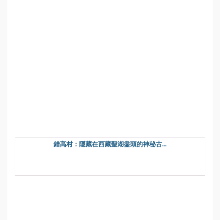
錯高村：隱藏在西藏聖湖盡頭的神秘古...