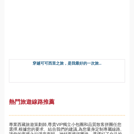
穿越可可西里之旅，是我最好的一次旅...
熱門旅遊線路推薦
專業西藏旅遊策劃師,尊貴VIP獨立小包團和品質散客拼團任您
選擇,根據您的要求、結合我們的建議,為您量身定制專屬線路,
讓您的西藏之行滿意而歸。神秘西藏拼團遊，選擇好了自己的