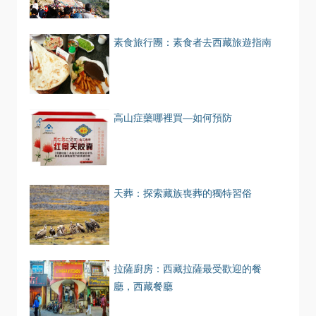
素食旅行團：素食者去西藏旅遊指南
高山症藥哪裡買—如何預防
天葬：探索藏族喪葬的獨特習俗
拉薩廚房：西藏拉薩最受歡迎的餐
廳，西藏餐廳