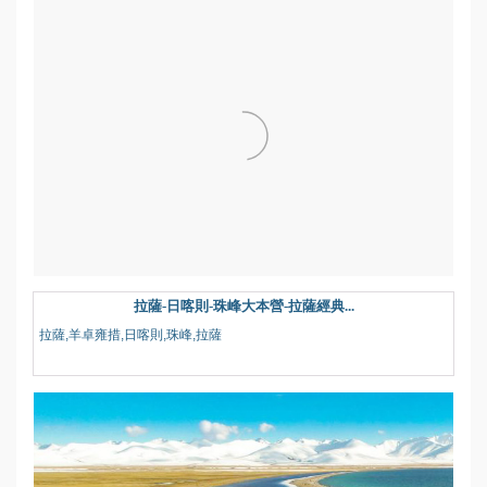
拉薩-日喀則-珠峰大本營-拉薩經典...
拉薩,羊卓雍措,日喀則,珠峰,拉薩