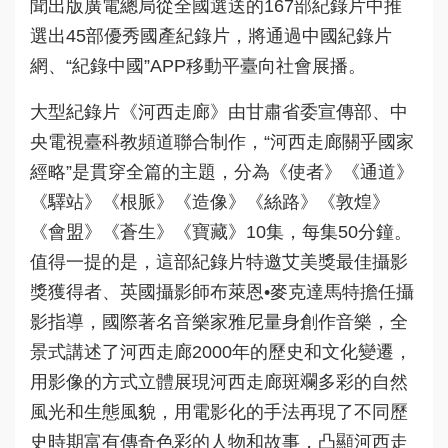
聞出版廣電總局從全國選送的167部紀錄片中推
選出45部優秀國產紀錄片，將通過中國紀錄片
網、“紀錄中國”APP移動平臺向社會展播。
大型紀錄片《河西走廊》由甘肅省委宣傳部、中
央電視臺科教頻道聯合制作，“河西走廊關乎國家
經略”是貫穿全篇的主題，分為《使者》《通道》
《驛站》《根脈》《造像》《絲路》《敦煌》
《會盟》《蒼生》《寶藏》10集，每集50分鐘。
值得一提的是，這部紀錄片特邀艾美獎最佳攝影
獎獲得者、英國攝影師布萊恩•麥克達馬特擔任攝
影指導，國際著名音樂家雅尼量身創作音樂，全
景式講述了河西走廊2000年的歷史和文化變遷，
用影像的方式立體展現河西走廊斑斕多彩的自然
風光和生態風貌，用電影化的手法再現了不同歷
史時期富有傳奇色彩的人物和故事，凸顯河西走