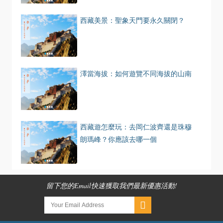
西藏美景：聖象天門要永久關閉？
澤當海拔：如何遊覽不同海拔的山南
西藏遊怎麼玩：去岡仁波齊還是珠穆
朗瑪峰？你應該去哪一個
留下您的Email快速獲取我們最新優惠活動!