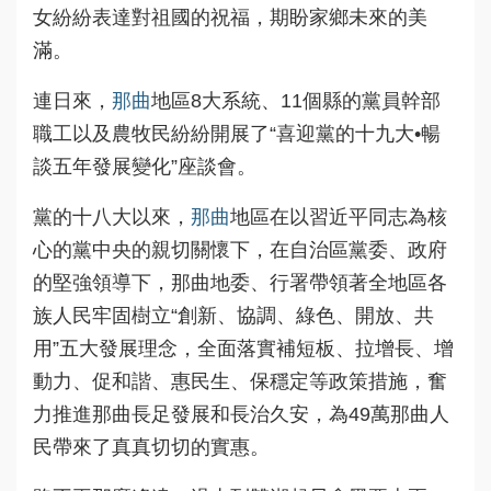
女紛紛表達對祖國的祝福，期盼家鄉未來的美
滿。
連日來，
那曲
地區8大系統、11個縣的黨員幹部
職工以及農牧民紛紛開展了“喜迎黨的十九大•暢
談五年發展變化”座談會。
黨的十八大以來，
那曲
地區在以習近平同志為核
心的黨中央的親切關懷下，在自治區黨委、政府
的堅強領導下，那曲地委、行署帶領著全地區各
族人民牢固樹立“創新、協調、綠色、開放、共
用”五大發展理念，全面落實補短板、拉增長、增
動力、促和諧、惠民生、保穩定等政策措施，奮
力推進那曲長足發展和長治久安，為49萬那曲人
民帶來了真真切切的實惠。