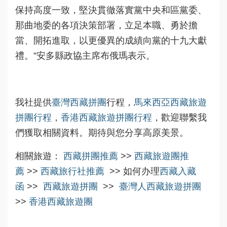
保持高度一致，堅決貫徹落實黨中央和區黨委、
那曲地委的各項決策部署，立足本職、勇於擔
當、開拓進取，以更優異的成績向黨的十九大獻
禮。”安多縣政協主席布俄瑪表示。
我社提供
臺灣西藏拼團
行程，
馬來西亞西藏旅遊
拼團行程
，
香港西藏旅遊拼團行程
，歡迎聯繫我
們獲取相關資料。期待與您分享高原美景。
相關旅遊：
西藏拼團推薦
>>
西藏旅遊團推
薦
>>
西藏旅行社推薦
>> 如何办理
西藏入藏
函
>>
西藏旅遊拼團
>>
臺灣人西藏旅遊拼團
>>
香港西藏旅遊團