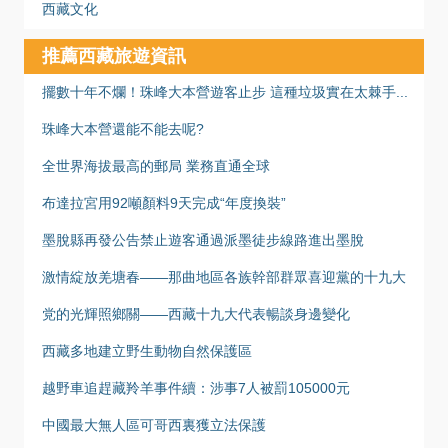
西藏文化
推薦西藏旅遊資訊
擺數十年不爛！珠峰大本營遊客止步 這種垃圾實在太棘手...
珠峰大本營還能不能去呢?
全世界海拔最高的郵局 業務直通全球
布達拉宮用92噸顏料9天完成“年度換裝”
墨脫縣再發公告禁止遊客通過派墨徒步線路進出墨脫
激情綻放羌塘春——那曲地區各族幹部群眾喜迎黨的十九大
党的光輝照鄉關——西藏十九大代表暢談身邊變化
西藏多地建立野生動物自然保護區
越野車追趕藏羚羊事件續：涉事7人被罰105000元
中國最大無人區可哥西裏獲立法保護