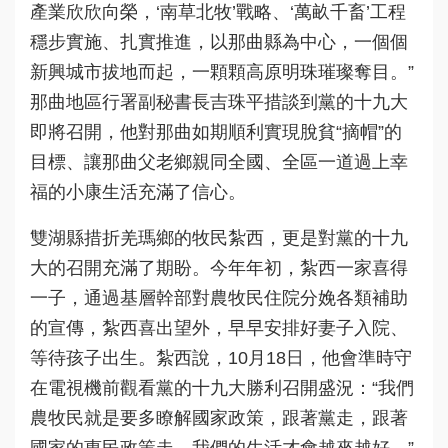
產業欣欣向榮，‘南草北牧’戰略、‘萬畝千畜’工程
穩步實施、扎實推進，以那曲縣為中心，一個個
新興城市拔地而起，一顆顆高原明珠璀璨奪目。”
那曲地區行署副秘書長吉珠平措談到黨的十九大
即將召開，他對那曲如期順利實現脫貧“摘帽”的
目標、讓那曲父老鄉親同全國、全區一道過上幸
福的小康生活充滿了信心。
雙湖縣措折羌瑪鄉的牧民紮西，更是對黨的十九
大的召開充滿了期盼。今年年初，紮西一家喜得
一子，通過基層幹部對農牧民住院分娩各類補助
的宣傳，紮西喜出望外，早早安排好妻子入院、
等待孩子出生。紮西說，10月18日，他會準時守
在電視機前觀看黨的十九大勝利召開盛況：“我們
農牧民就是要多瞭解國家政策，跟著黨走，跟著
國家的惠民政策走，我們的生活才會越來越好。”