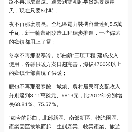
路不再那麼遙遠。過去到雙湖起早貪黑要走兩
天，現在只要8小時；
夜不再那麼漫長。全地區電力裝機容量達到5.5萬
千瓦，新一輪農網改造工程穩步推進，一些偏遠
的鄉鎮都用上了電；
冬季不再那麼寒冷。那曲鎮“三項工程”建成投入
使用，各縣供暖方案日趨完善，海拔4700米以上
的鄉鎮全部實現了供暖；
腰包不再那麼寒酸。城鎮、農村居民可支配收入
分別達到3.11萬餘元、9813元，比2012年分別增
長68.84％、75.57％。
“如今的那曲，北部新區、南部新區、物流園區、
產業園區拔地而起，生態產業、牧業產業、旅遊