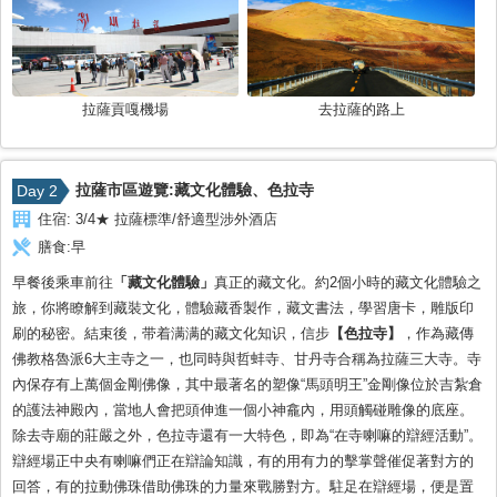
拉薩貢嘎機場
去拉薩的路上
拉薩市區遊覽:藏文化體驗、色拉寺
Day 2
住宿:
3/4★ 拉薩標準/舒適型涉外酒店
膳食:
早
早餐後乘車前往
「藏文化體驗」
真正的藏文化。約2個小時的藏文化體驗之
旅，你將瞭解到藏裝文化，體驗藏香製作，藏文書法，學習唐卡，雕版印
刷的秘密。結束後，带着满满的藏文化知识，信步
【色拉寺】
，作為藏傳
佛教格魯派6大主寺之一，也同時與哲蚌寺、甘丹寺合稱為拉薩三大寺。寺
內保存有上萬個金剛佛像，其中最著名的塑像“馬頭明王”金剛像位於吉紮倉
的護法神殿內，當地人會把頭伸進一個小神龕內，用頭觸碰雕像的底座。
除去寺廟的莊嚴之外，色拉寺還有一大特色，即為“在寺喇嘛的辯經活動”。
辯經場正中央有喇嘛們正在辯論知識，有的用有力的擊掌聲催促著對方的
回答，有的拉動佛珠借助佛珠的力量來戰勝對方。駐足在辯經場，便是置