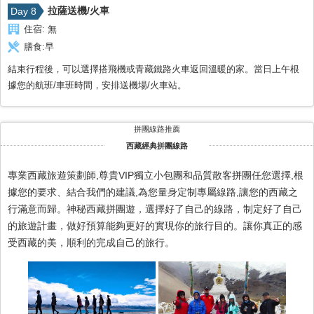
拉薩送機/火車
Day 8
住宿:
無
膳食:
早
結束行程後，可以選擇搭飛機或青藏鐵路火車返回溫暖的家。當日上午根
據您的航班/車班時間，安排送機場/火車站。
拼團線路推薦
西藏經典拼團線路
專業西藏旅遊策劃師,尊貴VIP獨立小包團和品質散客拼團任您選擇,根
據您的要求、結合我們的建議,為您量身定制專屬線路,讓您的西藏之
行滿意而歸。神秘西藏拼團遊，選擇好了自己的線路，制定好了自己
的旅遊計畫，做好預算能夠更好的實現你的旅行目的。讓你真正的感
受西藏的美，順利的完成自己的旅行。