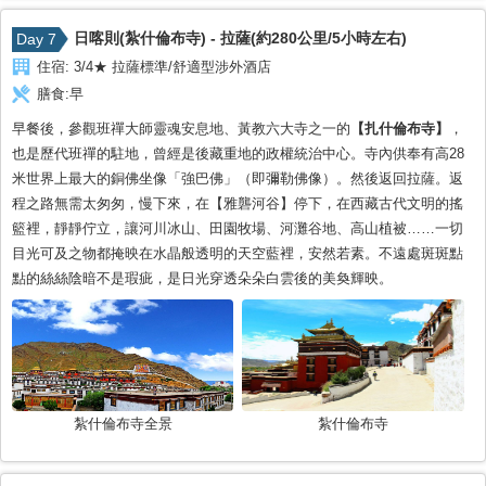
日喀則(紮什倫布寺) - 拉薩(約280公里/5小時左右)
Day 7
住宿:
3/4★ 拉薩標準/舒適型涉外酒店
膳食:
早
早餐後，參觀班禪大師靈魂安息地、黃教六大寺之一的
【扎什倫布寺】
，
也是歷代班禪的駐地，曾經是後藏重地的政權統治中心。寺內供奉有高28
米世界上最大的銅佛坐像「強巴佛」（即彌勒佛像）。然後返回拉薩。返
程之路無需太匆匆，慢下來，在【雅礱河谷】停下，在西藏古代文明的搖
籃裡，靜靜佇立，讓河川冰山、田園牧場、河灘谷地、高山植被……一切
目光可及之物都掩映在水晶般透明的天空藍裡，安然若素。不遠處斑斑點
點的絲絲陰暗不是瑕疵，是日光穿透朵朵白雲後的美奐輝映。
紮什倫布寺全景
紮什倫布寺