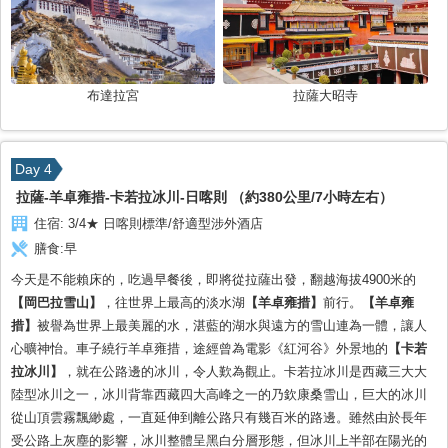
布達拉宮
拉薩大昭寺
Day 4
拉薩-羊卓雍措-卡若拉冰川-日喀則 （約380公里/7小時左右）
住宿:
3/4★ 日喀則標準/舒適型涉外酒店
膳食:
早
今天是不能賴床的，吃過早餐後，即將從拉薩出發，翻越海拔4900米的
【岡巴拉雪山】
，往世界上最高的淡水湖
【羊卓雍措】
前行。
【羊卓雍
措】
被譽為世界上最美麗的水，湛藍的湖水與遠方的雪山連為一體，讓人
心曠神怡。車子繞行羊卓雍措，途經曾為電影《紅河谷》外景地的
【卡若
拉冰川】
，就在公路邊的冰川，令人歎為觀止。卡若拉冰川是西藏三大大
陸型冰川之一，冰川背靠西藏四大高峰之一的乃欽康桑雪山，巨大的冰川
從山頂雲霧飄緲處，一直延伸到離公路只有幾百米的路邊。雖然由於長年
受公路上灰塵的影響，冰川整體呈黑白分層形態，但冰川上半部在陽光的