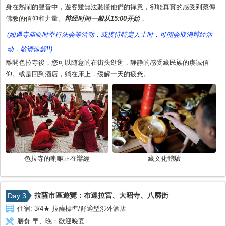
身在熱鬧的聲音中，遊客雖無法聽懂他們的禪意，卻能真實的感受到藏傳
佛教的信仰和力量。
辩经时间一般从15:00开始
，
(如遇寺庙临时举行法会等活动，或接待特定人士时，可能会取消辩经活
动，敬请谅解!!)
離開色拉寺後，您可以随意的在街头逛逛，静静的感受藏民族的虔诚信
仰。或是回到酒店，躺在床上，缓解一天的疲惫。
色拉寺的喇嘛正在辯經
藏文化體驗
拉薩市區遊覽：布達拉宮、大昭寺、八廓街
Day 3
住宿:
3/4★ 拉薩標準/舒適型涉外酒店
膳食:
早、晚：歡迎晚宴