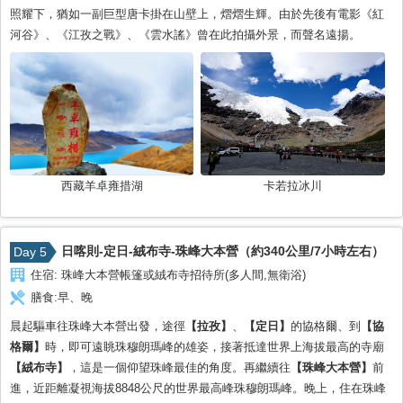
照耀下，猶如一副巨型唐卡掛在山壁上，熠熠生輝。由於先後有電影《紅
河谷》、《江孜之戰》、《雲水謠》曾在此拍攝外景，而聲名遠揚。
西藏羊卓雍措湖
卡若拉冰川
日喀則-定日-絨布寺-珠峰大本營（約340公里/7小時左右）
Day 5
住宿:
珠峰大本營帳篷或絨布寺招待所(多人間,無衛浴)
膳食:
早、晚
晨起驅車往珠峰大本營出發，途徑
【拉孜】
、
【定日】
的協格爾、到
【協
格爾】
時，即可遠眺珠穆朗瑪峰的雄姿，接著抵達世界上海拔最高的寺廟
【絨布寺】
，這是一個仰望珠峰最佳的角度。再繼續往
【珠峰大本營】
前
進，近距離凝視海拔8848公尺的世界最高峰珠穆朗瑪峰。晚上，住在珠峰