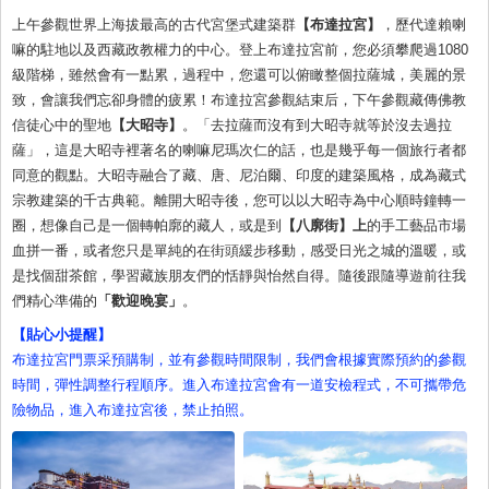
上午參觀世界上海拔最高的古代宮堡式建築群
【布達拉宮】
，歷代達賴喇
嘛的駐地以及西藏政教權力的中心。登上布達拉宮前，您必須攀爬過1080
級階梯，雖然會有一點累，過程中，您還可以俯瞰整個拉薩城，美麗的景
致，會讓我們忘卻身體的疲累！布達拉宮參觀結束后，下午參觀藏傳佛教
信徒心中的聖地
【大昭寺】
。「去拉薩而沒有到大昭寺就等於沒去過拉
薩」，這是大昭寺裡著名的喇嘛尼瑪次仁的話，也是幾乎每一個旅行者都
同意的觀點。大昭寺融合了藏、唐、尼泊爾、印度的建築風格，成為藏式
宗教建築的千古典範。離開大昭寺後，您可以以大昭寺為中心順時鐘轉一
圈，想像自己是一個轉帕廓的藏人，或是到
【八廓街】上
的手工藝品市場
血拼一番，或者您只是單純的在街頭緩步移動，感受日光之城的溫暖，或
是找個甜茶館，學習藏族朋友們的恬靜與怡然自得。隨後跟隨導遊前往我
們精心準備的
「歡迎晚宴」
。
【貼心小提醒】
布達拉宮門票采預購制，並有參觀時間限制，我們會根據實際預約的參觀
時間，彈性調整行程順序。進入布達拉宮會有一道安檢程式，不可攜帶危
險物品，進入布達拉宮後，禁止拍照。