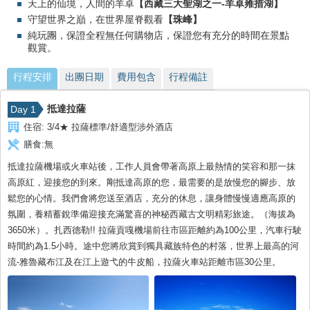
天上的仙境，人間的羊卓
【西藏三大聖湖之一-羊卓雍措湖】
守望世界之巔，在世界屋脊觀看
【珠峰】
純玩團，保證全程無任何購物店，保證您有充分的時間在景點
觀賞。
行程安排
出團日期
費用包含
行程備註
抵達拉薩
Day 1
住宿:
3/4★ 拉薩標準/舒適型涉外酒店
膳食:
無
抵達拉薩機場或火車站後，工作人員會帶著高原上最熱情的笑容和那一抹
高原紅，迎接您的到來。剛抵達高原的您，最需要的是放慢您的腳步、放
鬆您的心情。我們會將您送至酒店，充分的休息，讓身體慢慢適應高原的
氛圍，養精蓄銳準備迎接充滿驚喜的神秘西藏古文明精彩旅途。（海拔為
3650米）。扎西德勒!! 拉薩貢嘎機場前往市區距離約為100公里，汽車行駛
時間約為1.5小時。途中您將欣賞到獨具藏族特色的村落，世界上最高的河
流-雅魯藏布江及在江上遊弋的牛皮船，拉薩火車站距離市區30公里。