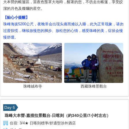
大本營的帳篷區，當夜色壟罩大地時，醒著的您，不彷走出帳篷，享受皎
潔的月色及燦爛的星空。
【贴心小提醒】
珠峰海拔5200公尺，夜晚常会出现头痛而难以入睡，此为正常现象，请勿
过度惊慌，继续放慢您的脚步、放松您的心情，感受珠峰的美，症状会慢
慢舒缓。
珠峰絨布寺
西藏珠峰景觀台
Day 6
珠峰大本營-嘉措拉景觀台-日喀则（約340公里/7小时左右）
住宿:
3/4★ 日喀則標準/舒適型涉外酒店