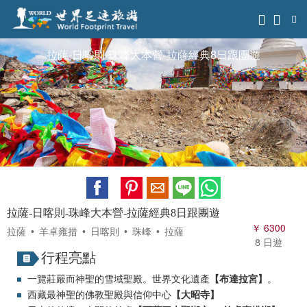
拉薩-日喀則-珠峰大本營-拉薩經典8日跟團遊
拉薩-日喀則-珠峰大本營-拉薩經典8日跟團遊
￥ 6300
拉薩
羊卓雍措
日喀則
珠峰
拉薩
8 日遊
行程亮點
一覽莊嚴而神聖的雪域聖殿。世界文化遺產
【布達拉宮】
。
西藏最神聖的佛教聖殿與信仰中心
【大昭寺】