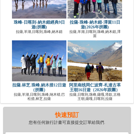
珠峰-日喀則-納木錯經典9日
拉薩-珠峰-納木錯-澤當11日
遊(拼團)
遊(2026年拼團)
拉薩,羊湖,日喀則,珠峰,納木錯
拉薩,羊湖,日喀則,珠峰,納木錯,澤
當
拉薩.林芝.珠峰.納木措12日遊
阿里南线岡仁波齊-札達古革
（拼團）
王朝16日遊（2026年跟團）
拉薩,羊湖,日喀則,珠峰,纳木错,巴
拉薩,日喀則,珠峰,薩嘎,塔欽,古格
松措,林芝,拉薩
王朝,薩嘎,日喀則,拉薩