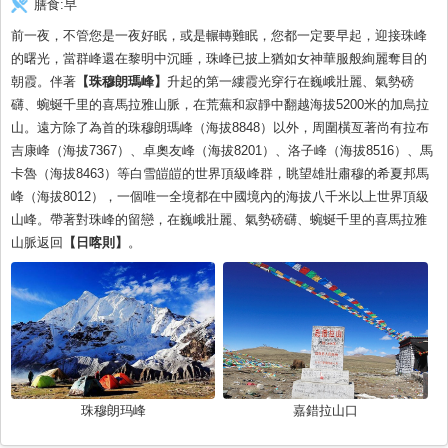
膳食:
早
前一夜，不管您是一夜好眠，或是輾轉難眠，您都一定要早起，迎接珠峰
的曙光，當群峰還在黎明中沉睡，珠峰已披上猶如女神華服般絢麗奪目的
朝霞。伴著
【珠穆朗瑪峰】
升起的第一縷霞光穿行在巍峨壯麗、氣勢磅
礴、蜿蜒千里的喜馬拉雅山脈，在荒蕪和寂靜中翻越海拔5200米的加烏拉
山。遠方除了為首的珠穆朗瑪峰（海拔8848）以外，周圍橫亙著尚有拉布
吉康峰（海拔7367）、卓奧友峰（海拔8201）、洛子峰（海拔8516）、馬
卡魯（海拔8463）等白雪皚皚的世界頂級峰群，眺望雄壯肅穆的希夏邦馬
峰（海拔8012），一個唯一全境都在中國境內的海拔八千米以上世界頂級
山峰。帶著對珠峰的留戀，在巍峨壯麗、氣勢磅礴、蜿蜒千里的喜馬拉雅
山脈返回
【日喀則】
。
珠穆朗玛峰
嘉錯拉山口