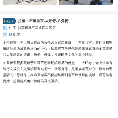
拉薩：布達拉宮-大昭寺-八角街
Day 2
住宿:
拉薩標準三星或四星酒店
膳食:
早
上午遊覽世界上海拔最高的古代宮堡式建築群――布達拉宮，曆世達賴喇
嘛駐地和西藏政教權力的中心；珍藏有存放歷代達賴喇嘛真身的金質靈塔
和大量珍貴的壁畫、唐卡、佛像，是藏民族文化的集中體現。
午餐後遊覽參觀建于吐蕃王朝時期的最早的佛堂——大昭寺，寺中供奉有
隨行文成公主入藏的釋迦牟尼十二歲等身像，是藏族老百姓心中最為神聖
靈驗的一尊佛像，在這裏遊客不僅能夠看到老百姓朝拜的虔誠，還可隨老
百姓一起圍繞八角街轉經為眾生祈禱。