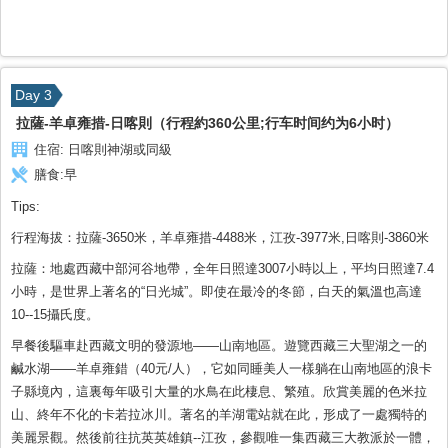
Day 3
拉薩-羊卓雍措-日喀則（行程約360公里;行车时间约为6小时）
住宿:
日喀則神湖或同級
膳食:
早
Tips:
行程海拔：拉薩-3650米，羊卓雍措-4488米，江孜-3977米,日喀則-3860米
拉薩：地處西藏中部河谷地帶，全年日照達3007小時以上，平均日照達7.4
小時，是世界上著名的“日光城”。即使在最冷的冬節，白天的氣溫也高達
10--15攝氏度。
早餐後驅車赴西藏文明的發源地——山南地區。遊覽西藏三大聖湖之一的
鹹水湖——羊卓雍錯（40元/人），它如同睡美人一樣躺在山南地區的浪卡
子縣境內，這裏每年吸引大量的水鳥在此棲息、繁殖。欣賞美麗的色米拉
山、終年不化的卡若拉冰川。著名的羊湖電站就在此，形成了一處獨特的
美麗景觀。然後前往抗英英雄鎮--江孜，參觀唯一集西藏三大教派於一體，