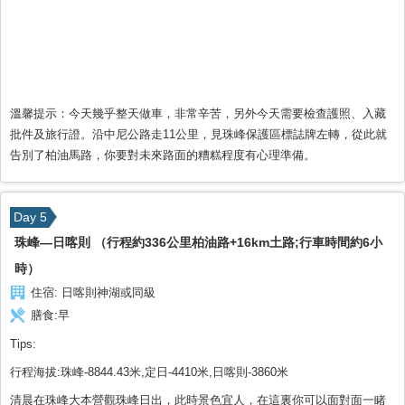
溫馨提示：今天幾乎整天做車，非常辛苦，另外今天需要檢查護照、入藏
批件及旅行證。沿中尼公路走11公里，見珠峰保護區標誌牌左轉，從此就
告別了柏油馬路，你要對未來路面的糟糕程度有心理準備。
Day 5
珠峰—日喀則 （行程約336公里柏油路+16km土路;行車時間約6小
時）
住宿:
日喀則神湖或同級
膳食:
早
Tips:
行程海拔:珠峰-8844.43米,定日-4410米,日喀則-3860米
清晨在珠峰大本營觀珠峰日出，此時景色宜人，在這裏你可以面對面一睹