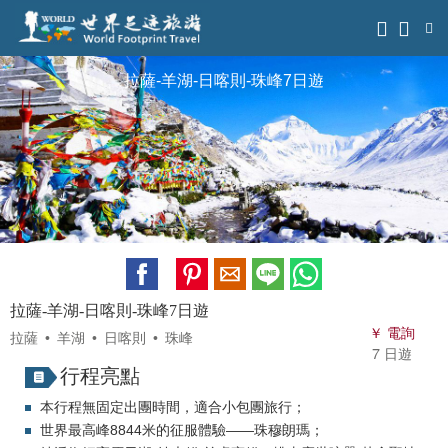
拉薩-羊湖-日喀則-珠峰7日遊
拉薩-羊湖-日喀則-珠峰7日遊
￥ 電詢
拉薩
羊湖
日喀則
珠峰
7 日遊
行程亮點
本行程無固定出團時間，適合小包團旅行；
世界最高峰8844米的征服體驗——珠穆朗瑪；