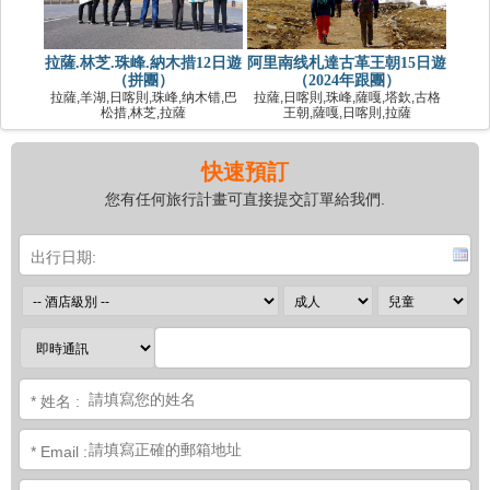
拉薩.林芝.珠峰.納木措12日遊
阿里南线札達古革王朝15日遊
（拼團）
（2024年跟團）
拉薩,羊湖,日喀則,珠峰,纳木错,巴
拉薩,日喀則,珠峰,薩嘎,塔欽,古格
松措,林芝,拉薩
王朝,薩嘎,日喀則,拉薩