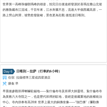
世界第一高峰珠穆朗瑪峰的雄姿，拍完日出後途經發源於喜瑪拉雅山北坡
的雅魯藏布江流域，千百年來，江水奔騰不息，流過大半個西藏高原，一
路上劈山跨澗，坡勢愈發陡峻，景色更為壯觀.後抵達日喀則。
日喀則－拉萨（行車約6小時）
Day 6
住宿:
拉薩標準三星或四星酒店
膳食:
早
早晨後參觀班禪喇嘛駐錫地——紮什倫布寺及班禪大師靈塔。紮什倫布寺
為黃教六大寺院之一，也是歷代班禪的駐地，曾經是後藏重地的政權統治
中心。寺內供奉有高28米 世界上最大的銅佛坐像――“強巴佛”（彌勒佛