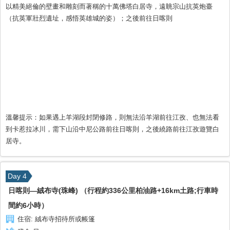
以精美絕倫的壁畫和雕刻而著稱的十萬佛塔白居寺，遠眺宗山抗英炮臺
（抗英軍壯烈遺址，感悟英雄城的姿）；之後前往日喀則
溫馨提示：如果遇上羊湖段封閉修路，則無法沿羊湖前往江孜、也無法看
到卡惹拉冰川，需下山沿中尼公路前往日喀則，之後繞路前往江孜遊覽白
居寺。
Day 4
日喀則—絨布寺(珠峰) （行程約336公里柏油路+16km土路;行車時
間約6小時）
住宿:
絨布寺招待所或帳篷