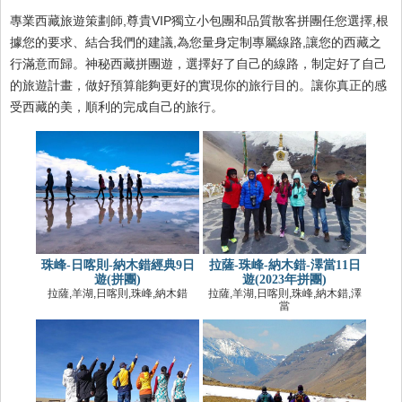
專業西藏旅遊策劃師,尊貴VIP獨立小包團和品質散客拼團任您選擇,根
據您的要求、結合我們的建議,為您量身定制專屬線路,讓您的西藏之
行滿意而歸。神秘西藏拼團遊，選擇好了自己的線路，制定好了自己
的旅遊計畫，做好預算能夠更好的實現你的旅行目的。讓你真正的感
受西藏的美，順利的完成自己的旅行。
珠峰-日喀則-納木錯經典9日
拉薩-珠峰-納木錯-澤當11日
遊(拼團)
遊(2023年拼團)
拉薩,羊湖,日喀則,珠峰,納木錯
拉薩,羊湖,日喀則,珠峰,納木錯,澤
當