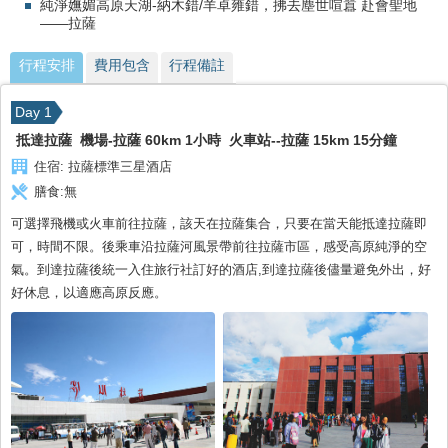
純淨嫵媚高原天湖-納木錯/羊卓雍錯，拂去塵世喧囂 赴會聖地
——拉薩
行程安排
費用包含
行程備註
Day 1
抵達拉薩 機場-拉薩 60km 1小時 火車站--拉薩 15km 15分鐘
住宿:
拉薩標準三星酒店
膳食:
無
可選擇飛機或火車前往拉薩，該天在拉薩集合，只要在當天能抵達拉薩即
可，時間不限。後乘車沿拉薩河風景帶前往拉薩市區，感受高原純淨的空
氣。到達拉薩後統一入住旅行社訂好的酒店,到達拉薩後儘量避免外出，好
好休息，以適應高原反應。