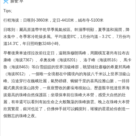
膳食:
早
Tips;
行程海拔：日喀則-3860米，定日-4410米，絨布寺-5100米
日喀則：屬高原溫帶半乾旱季風氣候區。幹濕季明顯，夏季溫和濕潤，降
水集中，冬季寒冷乾燥多風。平均溫度8℃，1月份均溫－3.2℃， 7月份均
溫14.3℃，年日照時數3248小時。
早餐後乘車途徑拉孜前往定日，遠眺珠穆朗瑪峰，周圍橫亙著尚有拉布吉
康峰（海拔7367）、卓奧友峰（海拔8201）、洛子峰（海拔8516）、馬卡
魯（海拔8463）等白雪皚皚的世界頂級峰群，眺望雄壯肅穆的希夏邦馬峰
（海拔8012），一個唯一全境都在中國境內的海拔八千米以上世界頂級山
峰。沿途穿行在巍峨壯麗，氣勢磅礴、蜿蜒千里的喜馬拉雅山脈，一排排
藏式農房坐落山路旁，一座座豐收的麥垛堆積如山。歷盡艱辛抵達世界海
拔最高的珠峰自然保護區；坐環保車前往珠峰大本營，感受大自然的壯
麗，有幸還可以看到有如生命之火般飄蕩的珠峰旗雲。晚上在珠峰大本營
欣賞繁星，銀河也近了，仿佛伸手就可以觸摸到，璀璨的星星給你創造一
個難忘的珠峰之夜。