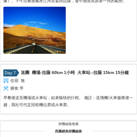
像）。下午沿雅魯藏布江河谷返回拉薩，途中感受高原第一河的氣勢。
送團 機場-拉薩 60km 1小時 火車站--拉薩 15km 15分鐘
Day 7
住宿:
無
膳食:
早
早餐後送至機場或火車站，結束愉快的行程。 備註：送飛機/火車服務僅一
趟，我社可代定回程機位票或火車票。
拼團線路推薦
西藏經典拼團線路